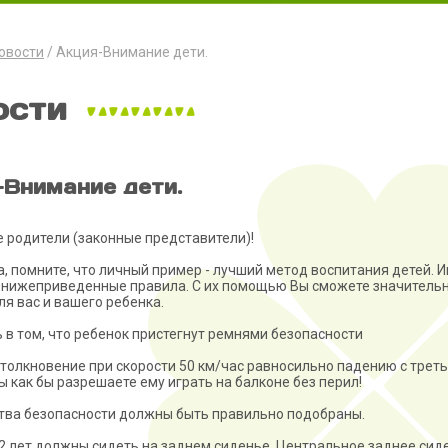
овости
Акция-Внимание дети.
ости
-Внимание дети.
родители (законные представители)!
, помните, что личный пример - лучший метод воспитания детей. 
нижеприведенные правила. С их помощью Вы сможете значительн
ля вас и вашего ребенка.
ь в том, что ребенок пристегнут ремнями безопасности
столкновение при скорости 50 км/час равносильно падению с треть
ы как бы разрешаете ему играть на балконе без перил!
ства безопасности должны быть правильно подобраны.
12 лет должны сидеть на заднем сиденье. Центральное заднее сид