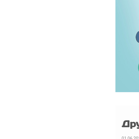
Др
01.06.20