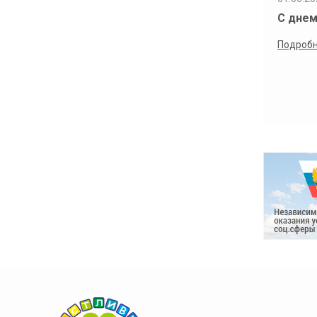
С днем
Подроб