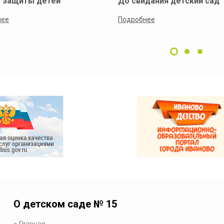
 защиты детей
До свидания детский сад
нее
Подробнее
О детском саде № 15
Главная