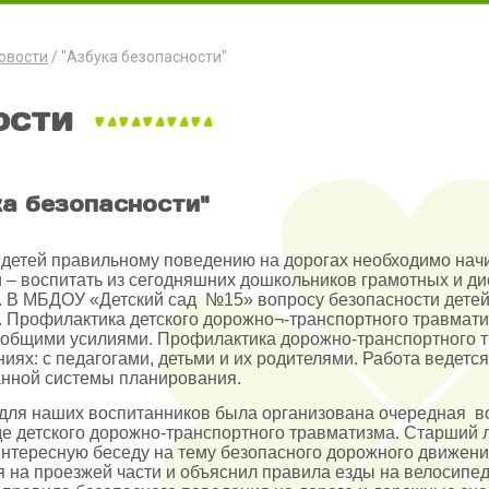
овости
"Азбука безопасности"
ости
ка безопасности"
детей правильному поведению на дорогах необходимо начин
 – воспитать из сегодняшних дошкольников грамотных и д
 В МБДОУ «Детский сад №15» вопросу безопасности детей 
 Профилактика детского дорожно¬-транспортного травмати
общими усилиями. Профилактика дорожно-транспортного т
иях: с педагогами, детьми и их родителями. Работа ведетс
анной системы планирования.
для наших воспитанников была организована очередная вс
е детского дорожно-транспортного травматизма. Старший
интересную беседу на тему безопасного дорожного движени
я на проезжей части и объяснил правила езды на велосипе