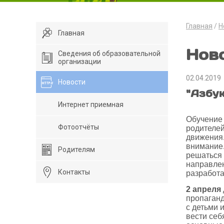
Главная
Н
Главная
Нов
Сведения об образовательной
организации
02.04.2019
Новости
"Азбу
Интернет приемная
Обучение 
Фотоотчёты
родителей
движения.
внимание.
Родителям
решаться 
направлен
Контакты
разработ
2 апреля
пропаганд
с детьми 
вести себ