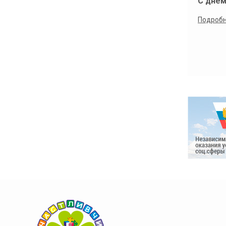
С днем
Подроб