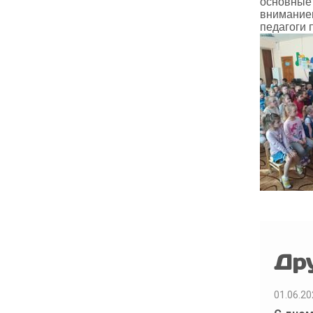
основные 
вниманием
педагоги 
Др
01.06.20