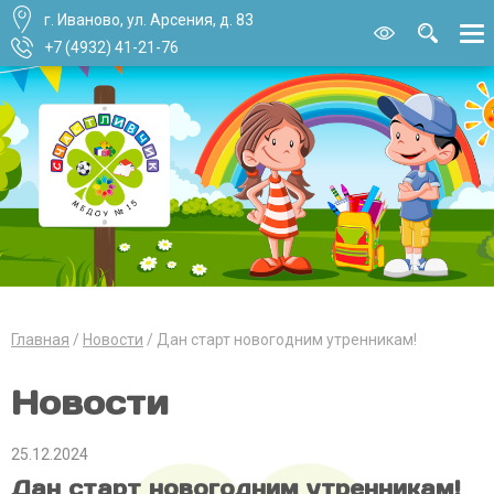
г. Иваново, ул. Арсения, д. 83
Версия для
слабовидящи
+7 (4932) 41-21-76
Главная
Новости
Дан старт новогодним утренникам!
Новости
25.12.2024
Дан старт новогодним утренникам!