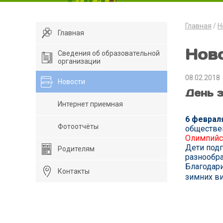
Главная
Н
Главная
Нов
Сведения об образовательной
организации
08.02.2018
Новости
День 
Интернет приемная
6 феврал
Фотоотчёты
обществе
Олимпийск
Дети подг
Родителям
разнообра
Благодари
Контакты
зимних ви