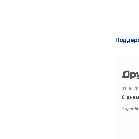
Поддерж
Др
01.06.20
С днем
Подроб