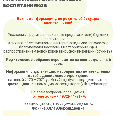
воспитанников
В
ажная информация для родителей
будущих
воспитанников
!
Уважаемые родители (законные представители) будущих
воспитанников,
в связи с обеспечением санитарно-эпидемиологического
благополучия населения на территории РФ и
распространением новой коронавирусной инфекции (covid-19)
Родительское собрание переносится на неопределенный
срок.
Информация о дальнейших мероприятиях п
о зачислени
ю
детей
в дошкольное учреждение
на новый 2020 – 2021 учебный год будет осуществляться
дистанционно
,с помощью мессенджеров(viiber,whatsapp)
По всем вопросам обращаться
по телефону +7(4932)-41-21-76
Заведующий МБДОУ «Детский сад №15»
Фокина Алла Александровна