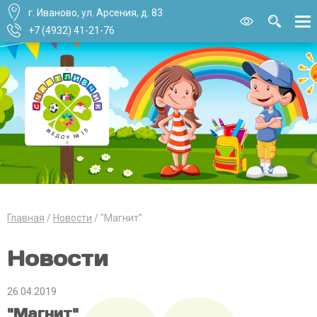
г. Иваново, ул. Арсения, д. 83
Версия для
слабовидящи
+7 (4932) 41-21-76
Главная
Новости
"Магнит"
Новости
26.04.2019
"Магнит"