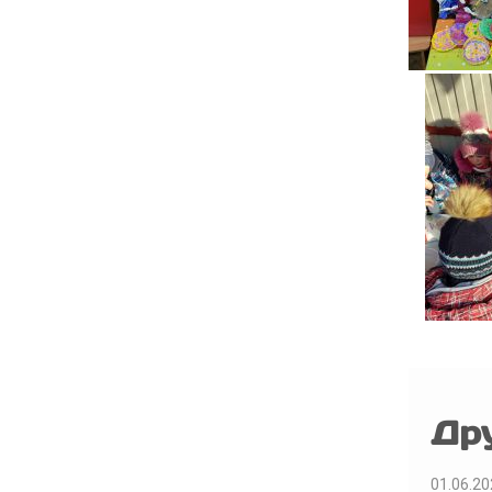
Др
01.06.20