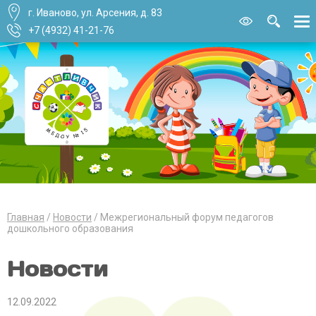
г. Иваново, ул. Арсения, д. 83
Версия для
слабовидящи
+7 (4932) 41-21-76
Главная
Новости
Межрегиональный форум педагогов
дошкольного образования
Новости
12.09.2022