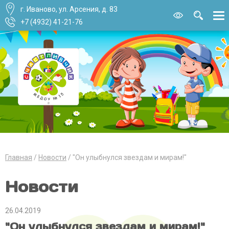
г. Иваново, ул. Арсения, д. 83
Версия для
слабовидящи
+7 (4932) 41-21-76
Главная
Новости
"Он улыбнулся звездам и мирам!"
Новости
26.04.2019
"Он улыбнулся звездам и мирам!"