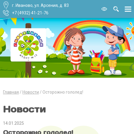
г. Иваново, ул. Арсения, д. 83
Версия для
слабовидящи
+7 (4932) 41-21-76
Главная
Новости
Осторожно гололед!
Новости
14.01.2025
Осторожно гололед!