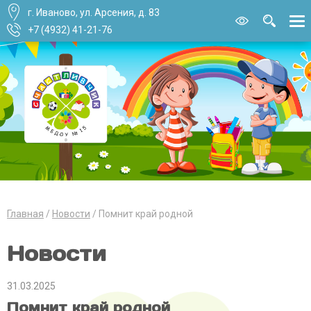
г. Иваново, ул. Арсения, д. 83
Версия для
слабовидящи
+7 (4932) 41-21-76
Главная
Новости
Помнит край родной
Новости
31.03.2025
Помнит край родной