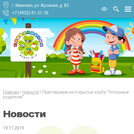
г. Иваново, ул. Арсения, д. 83
Версия для
слабовидящи
+7 (4932) 41-21-76
Главная
Новости
Приглашаем на открытые клуба "Успешные
родители!"
Новости
19.11.2019