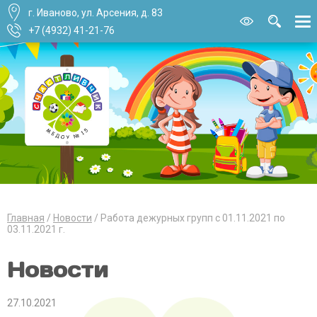
г. Иваново, ул. Арсения, д. 83
Версия для
слабовидящи
+7 (4932) 41-21-76
Главная
Новости
Работа дежурных групп с 01.11.2021 по
03.11.2021 г.
Новости
27.10.2021