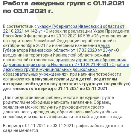
Работа дежурных групп с 01.11.2021
по 03.11.2021 г.
В соответствии с
указом Губернатора Ивановской области от
22.10.2021 № 142-уг
«О мерах по реализации Указа Президента
Российской Федерации от 20.10.2021 № 595 «Об установлении
на территории Российской Федерации нерабочих дней в
октябре-ноябре 2021 г.» и внесении изменений в
указ
Губернатора Ивановской области от 17.03.2020 № 23-уг
«О
введении на территории Ивановской области режима
повышенной готовности»,
приказом управления образования
Администрации города Иванова от 27.10.2021 № 601 «О работе
дежурных групп в муниципальных дошкольных
образовательных учреждениях»
при наличии потребности
организуются
дежурные группы для детей, родителям
которым необходимо осуществлять трудовую (служебную)
деятельность в период с 01.11.2021 по 03.11.2021.
Для предоставления ребёнку места в дежурной группе
родителям необходимо написать заявление. Образец
заявления можно получить у руководителя своего
дошкольного учреждения, обратившись любым удобным
способом, или скачать с официального сайта детского сада.
В период с 01.11.2021 по 03.11.2021 график работы детского
сада не меняется.