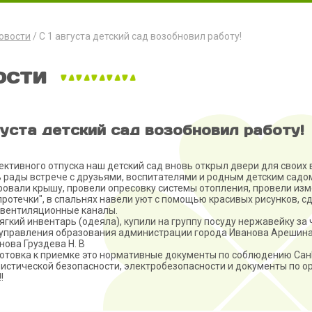
овости
С 1 августа детский сад возобновил работу!
ости
густа детский сад возобновил работу!
ективного отпуска наш детский сад вновь открыл двери для своих 
 рады встрече с друзьями, воспитателями и родным детским садом
овали крышу, провели опресовку системы отопления, провели из
протечки", в спальнях
навели уют с помощью красивых рисунков, с
 вентиляционные каналы.
ягкий инвентарь (одеяла), купили на группу посуду нержавейку за
управления образования администрации города Иванова Арешина 
нова Груздева Н. В
отовка к приемке это нормативные документы по соблюдению СанП
истической безопасности, электробезопасности и документы по о
!