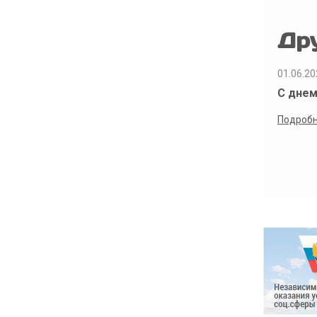
Др
01.06.20
С днем
Подроб