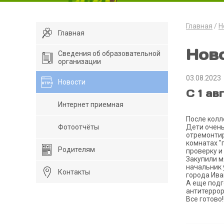
Главная
Н
Главная
Нов
Сведения об образовательной
организации
03.08.2023
Новости
С 1 ав
Интернет приемная
После колл
Фотоотчёты
Дети очень
отремонтир
комнатах "
Родителям
проверку и
Закупили м
начальник 
Контакты
города Ива
А еще подг
антитеррор
Все готово!!