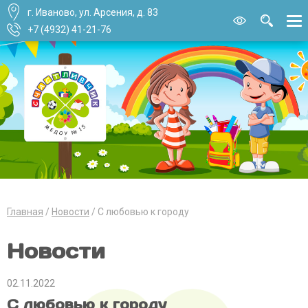
г. Иваново, ул. Арсения, д. 83
Версия для
слабовидящи
+7 (4932) 41-21-76
Главная
Новости
С любовью к городу
Новости
02.11.2022
С любовью к городу