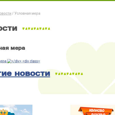
овости
Условная мера
ости
ная мера
мера
гие новости