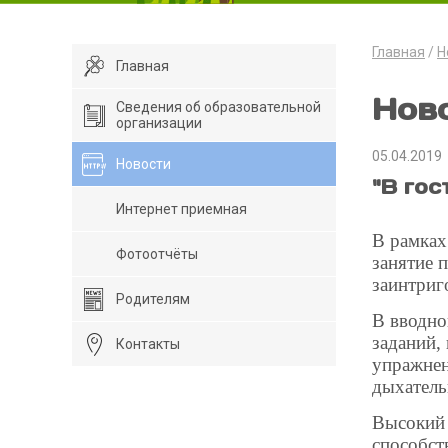
Главная
Н
Главная
Нов
Сведения об образовательной
организации
05.04.2019
Новости
"В гос
Интернет приемная
В рамках
Фотоотчёты
занятие 
заинтриг
Родителям
В вводно
заданий,
Контакты
упражнен
дыхатель
Высокий 
способст