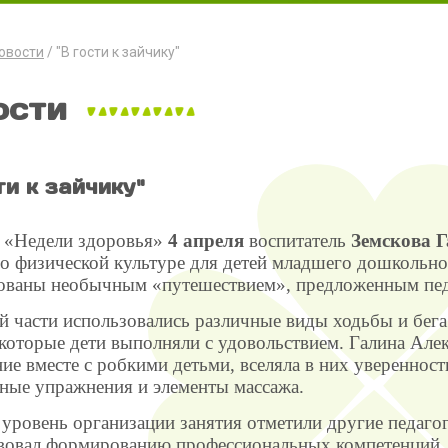
овости
"В гости к зайчику"
ости
ти к зайчику"
 «Недели здоровья»
4 апреля
воспитатель
Земскова 
по физической культуре для детей младшего дошкольно
ованы необычным «путешествием», предложенным пед
й части использовались различные виды ходьбы и бега
 которые дети выполняли с удовольствием. Галина Але
ие вместе с робкими детьми, вселяла в них уверенност
ные упражнения и элементы массажа.
уровень организации занятия отметили другие педагог
вовал формированию профессиональных компетенций,