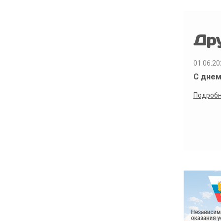
Др
01.06.20
С днем
Подроб