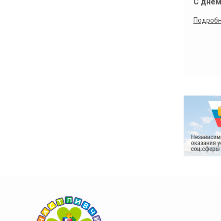
С днем
Подроб