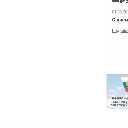
01.06.20
С днем
Подроб