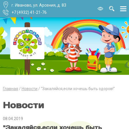
г. Иваново, ул. Арсения, д. 83
Версия для
слабовидящи
+7 (4932) 41-21-76
Главная
Новости
"Закаляйся,если хочешь быть здоров!"
Новости
08.04.2019
"Закаляйся,если хочешь быть