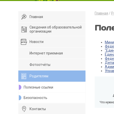
Главная
Р
Главная
Пол
Сведения об образовательной
организации
Новости
Мини
Феде
"Еди
Интернет приемная
Един
Феде
Депа
Фотоотчёты
Адми
Упра
Родителям
Полезные ссылки
Безопасность
Контакты