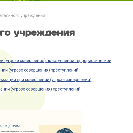
ательного учреждения
го учреждения
и (угрозе совершения) преступлений террористической
нии (угрозе совершения) преступлений
низации при совершении (угрозе совершения)
ении (угрозе совершения) преступлений