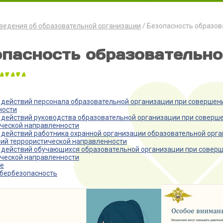
ведения об образовательной организации
Безопасность образов
опасность образовательно
действий персонала образовательной организации при совершени
ности
действий руководства образовательной организации при соверше
ческой направленности
действий работника охранной организации образовательной орга
ий террористической направленности
действий обучающихся образовательной организации при соверш
ческой направленности
е
ибербезопасность