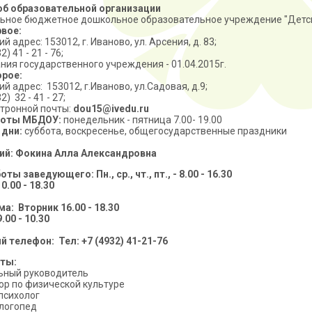
об образовательной организации
ьное бюджетное дошкольное образовательное учреждение
"Детс
рвое:
 адрес: 153012, г. Иваново, ул. Арсения, д. 83;
2) 41 - 21 - 76;
ния государственного учреждения - 01.04.2015г.
орое:
й адрес: 153012, г.Иваново, ул.Садовая, д.9;
2) 32 - 41 - 27;
тронной почты:
dou15@ivedu.ru
боты МБДОУ:
понедельник - пятница 7.00- 19.00
дни:
суббота, воскресенье, общегосударственные праздники
ий:
Фокина Алла Александровна
боты заведующего:
Пн., ср., чт., пт., - 8.00 - 16.30
0.00 - 18.30
ма:
Вторник 16.00 - 18.30
.00 - 10.30
й телефон:
Тел: +7 (4932) 41-21-76
ты:
ный руководитель
ор по физической культуре
психолог
логопед