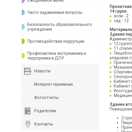
Ежедневное меню
Проектная
14 групп:
Часто задаваемые вопросы
ясли - 2
сад - 12
Безопасность образовательного
учреждения
Материаль
Здание пе
Администра
Противодействие коррупции
12 групп
11 спале
Пищеблок
Профилактика экстремизма и
кладовая с
терроризма в ДОУ
Прачечн
Музыкал
Новости
Спортивн
Сенсорна
Кабинет 
Интернет приемная
Кабинет 
Изостуди
Медицинс
Фотоотчёты
Здание вт
Помещение 
Родителям
2 гр
Пище
Контакты
Прач