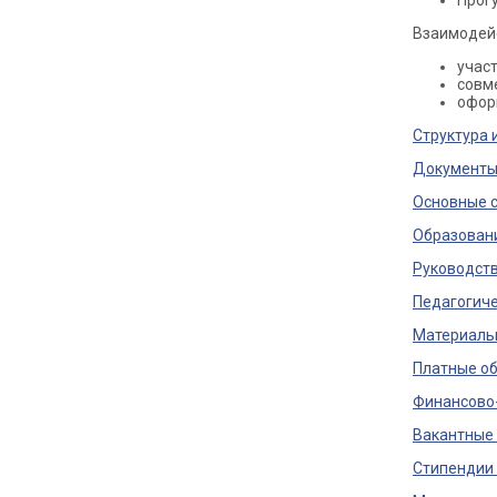
Прог
Взаимодейс
учас
совм
офор
Структура 
Документ
Основные 
Образован
Руководст
Педагогиче
Материальн
Платные об
Финансово
Вакантные 
Стипендии