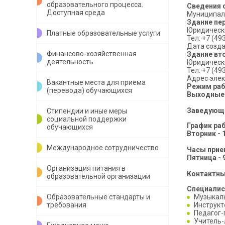
образовательного процесса.
Сведения 
Доступная среда
Муниципал
Здание пе
Юридический
Платные образовательные услуги
Тел: +7 (493
Дата созда
Финансово-хозяйственная
Здание вт
деятельность
Юридически
Тел: +7 (493
Адрес элек
Вакантные места для приема
Режим ра
(перевода) обучающихся
Выходные 
Заведующ
Стипендии и иные меры
социальной поддержки
График ра
обучающихся
Вторник - 1
Международное сотрудничество
Часы прие
Пятница - 9
Организация питания в
Контактны
образовательной организации
Специалис
Образовательные стандарты и
Музыкаль
требования
Инструкт
Педагог-
Учитель-