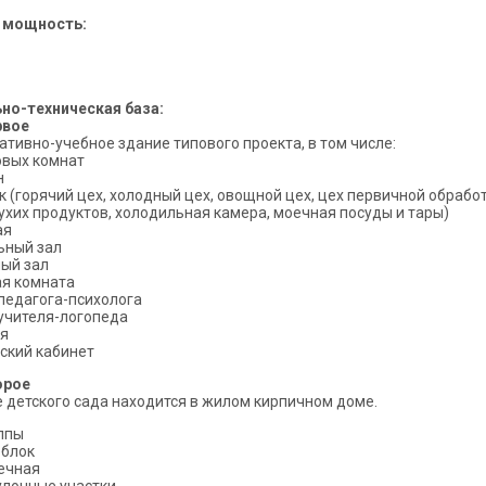
 мощность:
но-техническая база:
рвое
тивно-учебное здание типового проекта, в том числе:
овых комнат
н
 (горячий цех, холодный цех, овощной цех, цех первичной обрабо
ухих продуктов, холодильная камера, моечная посуды и тары)
ая
ьный зал
ый зал
я комната
педагога-психолога
учителя-логопеда
я
кий кабинет
орое
детского сада находится в жилом кирпичном доме.
уппы
блок
ечная