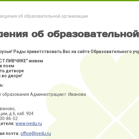
ведения об образовательной организации
дения об образовательной
рузья! Рады приветствовать Вас на сайте Образовательного уч
АСТЛИВЧИКЕ" живем
 и поем
сть детворе
 во дворе!
ь:
 образования Администрации г. Иванова
Иваново,
ии, д.6, каб. 904
30-86-52
дителя:
www.ivedu.ru
ая почта:
office@ivedu.ru